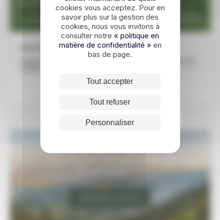
Lune de miel au Monténégro
cookies vous acceptez. Pour en
1750€
savoir plus sur la gestion des
DÉCOUVRIR
À partir de
cookies, nous vous invitons à
consulter notre
« politique en
matière de confidentialité »
en
Les étapes de ce voyage
bas de page.
Podgorica - Kotor - Cetinje - Buljarica - Budva - Virpazar -
Podgorica
Tout accepter
Tout refuser
Personnaliser
Un voyage sur-mesure au
Monténégro ?
DEMANDER UN DEVIS