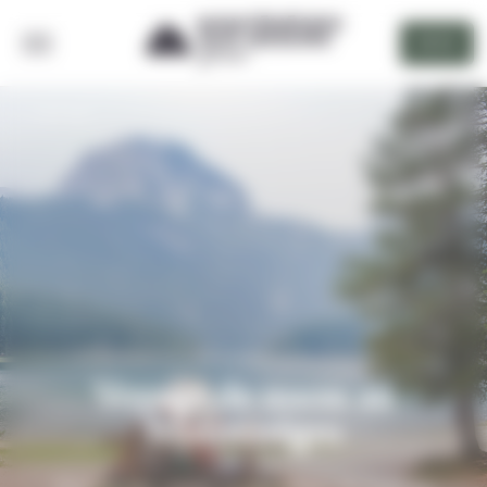
Panneau de gestion des cookies
DEVIS
RETOUR
Voyage de noces au
Monténégro