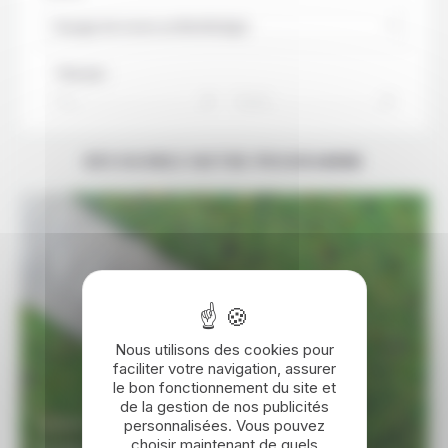
Voyage de noces au Monténégro
Trier par :
Prix
Durée
DÉCOUVREZ NOTRE PROGRAMME
Nous utilisons des cookies pour
faciliter votre navigation, assurer
le bon fonctionnement du site et
de la gestion de nos publicités
personnalisées. Vous pouvez
8 JOURS / 7 NUITS
choisir maintenant de quels