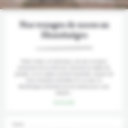
Pour jeunes mariés ou amoureux de toujours
Nos voyages de noces au
Monténégro
Partir à deux, en amoureux, est une occasion
précieuse de se retrouver. Souvent en quête de
paradis, on en oublie souvent l’essentiel : passer de
bons moments ensemble. En ce sens, le
Monténégro présente tous les atouts pour vous
séduire…
Lire la suite
Thème