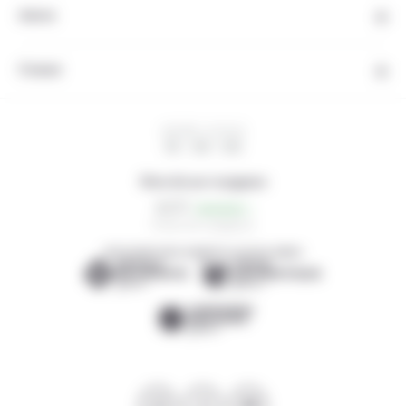
Autres
Contact
HEURE LOCALE
10 : 30 : 01
Note de nos voyageurs
4,5/5
13 avis de voyageurs
DÉCOUVREZ NOS AGENCES LOCALES AMIES