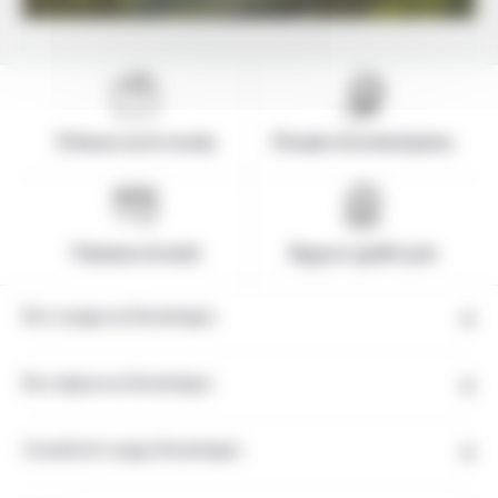
Présence sur le terrain
Pionnier de la destination
Paiement sécurisé
Rapport qualité-prix
Nos voyages au Monténégro
Nos régions au Monténégro
Conseils de voyage Monténégro